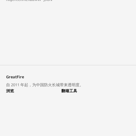
GreatFire
自 2011 年起，为中国防火长城带来透明度。
浏览
翻墙工具
封锁列表
VPN 与代理
探索
翻墙中心
趋势
GreatFireVPN
热门网站在中国大陆的访问状况
数据与 API
常见问题