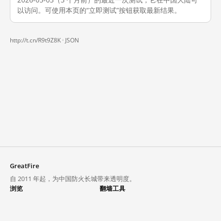
以访问。可使用本页的“立即测试”按钮获取最新结果。
http://t.cn/R9t9Z8K ·
JSON
GreatFire
自 2011 年起，为中国防火长城带来透明度。
浏览
翻墙工具
封锁列表
VPN 与代理
探索
翻墙中心