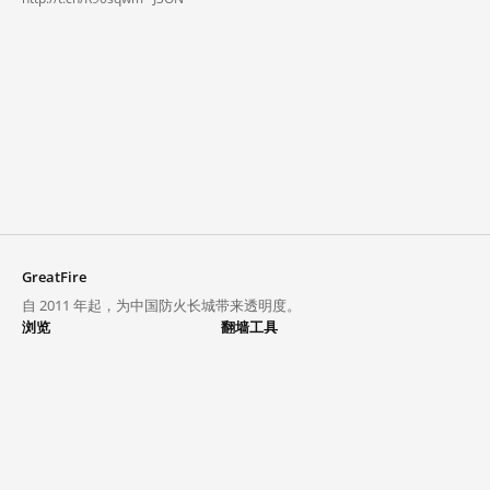
GreatFire
自 2011 年起，为中国防火长城带来透明度。
浏览
翻墙工具
封锁列表
VPN 与代理
探索
翻墙中心
趋势
GreatFireVPN
热门网站在中国大陆的访问状况
数据与 API
常见问题