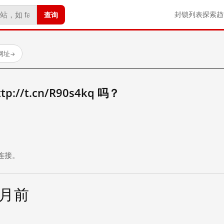
查询
封锁列表
探索
趋
试网址
→
//t.cn/R90s4kq 吗？
。
连接。
个月前