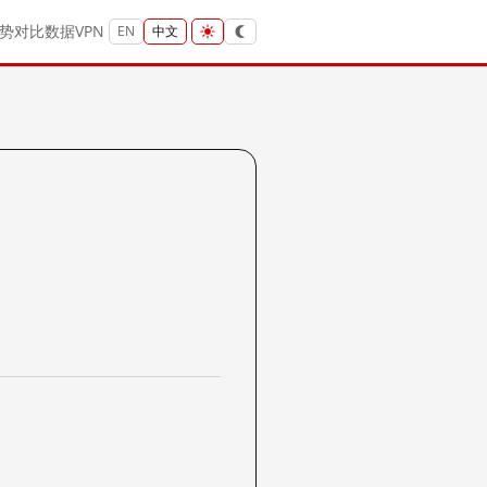
势
对比
数据
VPN
EN
中文