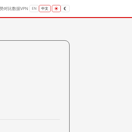
势
对比
数据
VPN
EN
中文