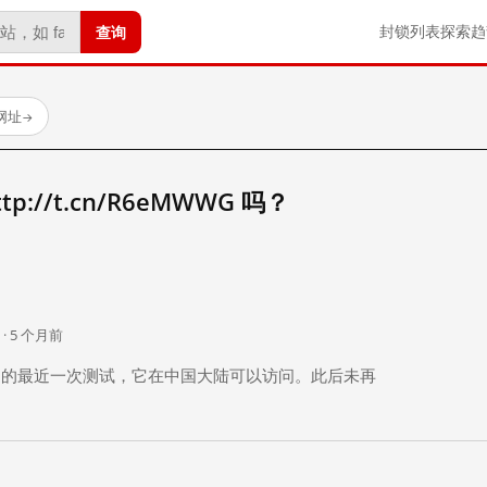
查询
封锁列表
探索
趋
试网址
→
://t.cn/R6eMWWG 吗？
。
 · 5 个月前
 个月前）的最近一次测试，它在中国大陆可以访问。此后未再