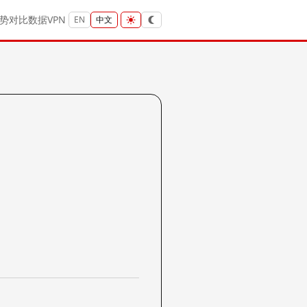
势
对比
数据
VPN
EN
中文