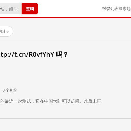
查询
封锁列表
探索
趋
试网址
→
//t.cn/R0vfYhY 吗？
。
 · 3 个月前
 个月前）的最近一次测试，它在中国大陆可以访问。此后未再