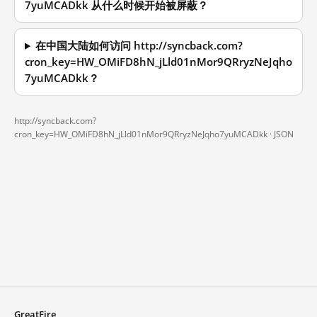
7yuMCADkk 从什么时候开始被屏蔽？
在中国大陆如何访问 http://syncback.com?
cron_key=HW_OMiFD8hN_jLld01nMor9QRryzNeJqho
7yuMCADkk？
http://syncback.com?
cron_key=HW_OMiFD8hN_jLld01nMor9QRryzNeJqho7yuMCADkk ·
JSON
GreatFire