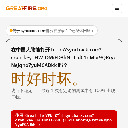
属于 syncback.com
·
部分被屏蔽
·
2 个已测试网址
→
在中国大陆能打开 http://syncback.com?
cron_key=HW_OMiFD8hN_jLld01nMor9QRryz
NeJqho7yuMCADkk 吗？
时好时坏。
访问不稳定——最近 1 次有定论的测试中有 100% 出现
干扰。
使用 GreatFireVPN 访问 syncback.com?
cron_key=HW_OMiFD8hN_jLld01nMor9QRryzNeJqho
7yuMCADkk →