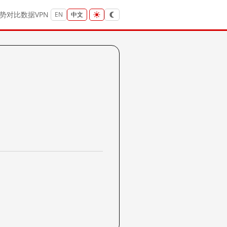
势
对比
数据
VPN
EN
中文