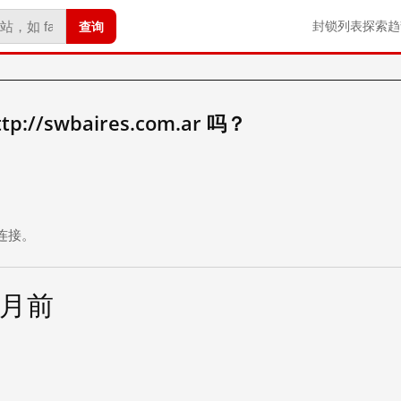
查询
封锁列表
探索
趋
//swbaires.com.ar 吗？
。
连接。
个月前