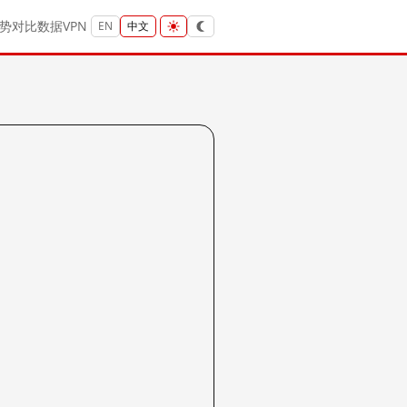
势
对比
数据
VPN
EN
中文