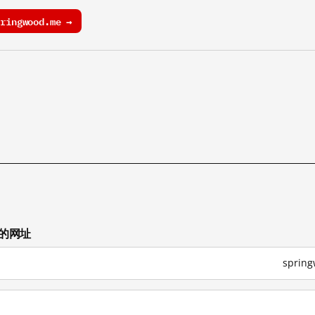
ingwood.me →
试的网址
spri