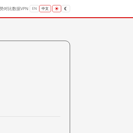
势
对比
数据
VPN
EN
中文