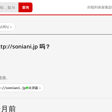
查询
封锁列表
探索
趋
测试网址
→
//soniani.jp 吗？
。
连接。
://soniani.jp
未屏蔽
→
个月前