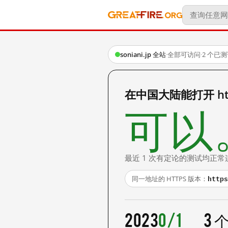
soniani.jp 全站
·
全部可访问
·
2 个已
在中国大陆能打开 http:
可以
最近 1 次有定论的测试均正常
https
同一地址的 HTTPS 版本：
2023
0/1
3 