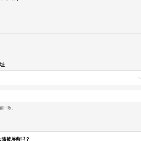
试
网址
页面一致。
在中国大陆被屏蔽吗？