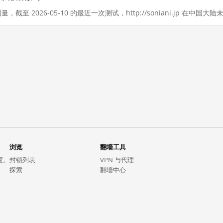
量，截至 2026-05-10 的最近一次测试，http://soniani.jp 在中国大
浏览
翻墙工具
度。
封锁列表
VPN 与代理
探索
翻墙中心
趋势
GreatFireVPN
热门网站在中国大陆的访问状况
数据与 API
常见问题