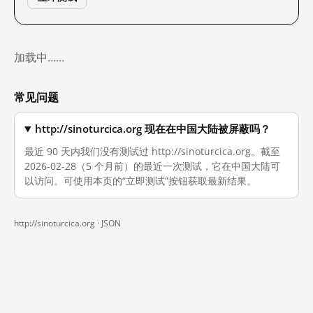
加载中……
常见问题
http://sinoturcica.org 现在在中国大陆被屏蔽吗？
最近 90 天内我们没有测试过 http://sinoturcica.org。截至
2026-02-28（5 个月前）的最近一次测试，它在中国大陆可
以访问。可使用本页的“立即测试”按钮获取最新结果。
http://sinoturcica.org ·
JSON