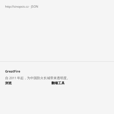
http://sinopsis.cz ·
JSON
GreatFire
自 2011 年起，为中国防火长城带来透明度。
浏览
翻墙工具
封锁列表
VPN 与代理
探索
翻墙中心
趋势
GreatFireVPN
热门网站在中国大陆的访问状况
数据与 API