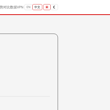
势
对比
数据
VPN
EN
中文