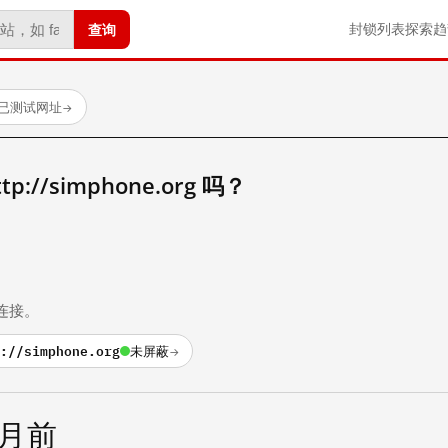
查询
封锁列表
探索
趋
个已测试网址
→
//simphone.org 吗？
。
连接。
://simphone.org
未屏蔽
→
个月前