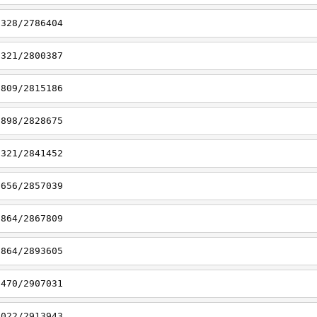
7328/2786404
7321/2800387
6809/2815186
6898/2828675
7321/2841452
6656/2857039
8864/2867809
8864/2893605
7470/2907031
7022/2913943