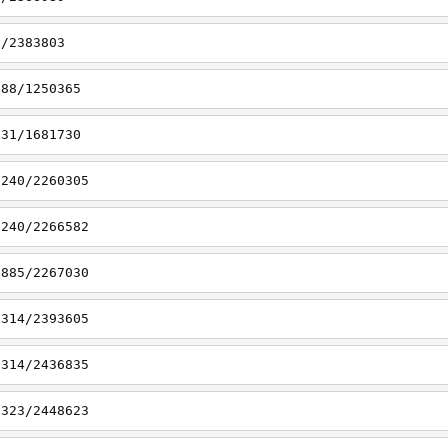
1/2383803
188/1250365
331/1681730
7240/2260305
7240/2266582
6885/2267030
7314/2393605
7314/2436835
7323/2448623