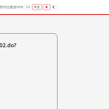
势
对比
数据
VPN
EN
中文
02.do?