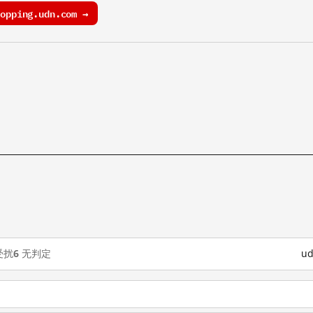
pping.udn.com →
受扰
6
无判定
u