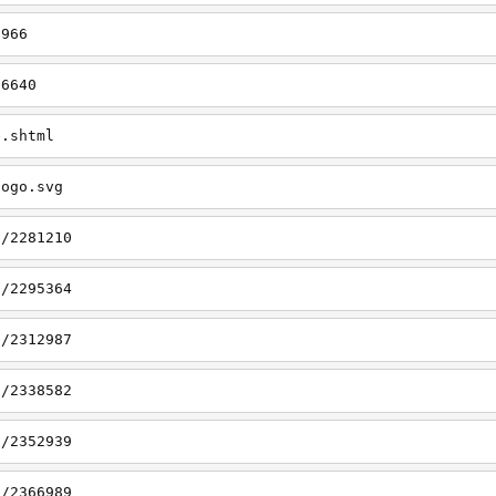
6966
/6640
e.shtml
logo.svg
9/2281210
2/2295364
3/2312987
5/2338582
1/2352939
5/2366989