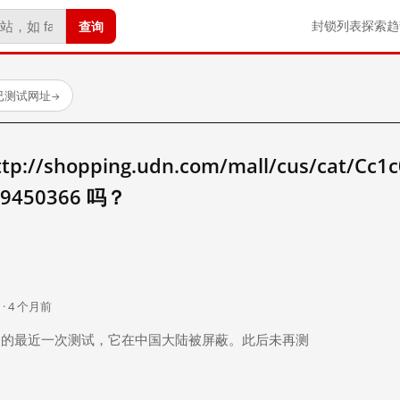
查询
封锁列表
探索
趋
个已测试网址
→
/shopping.udn.com/mall/cus/cat/Cc1c
009450366 吗？
。
 · 4 个月前
 个月前）的最近一次测试，它在中国大陆被屏蔽。此后未再测