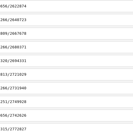
6656/2622874
7266/2640723
6809/2667678
7266/2680371
7320/2694331
6813/2721029
7266/2731940
7251/2749928
6656/2742626
7315/2772827