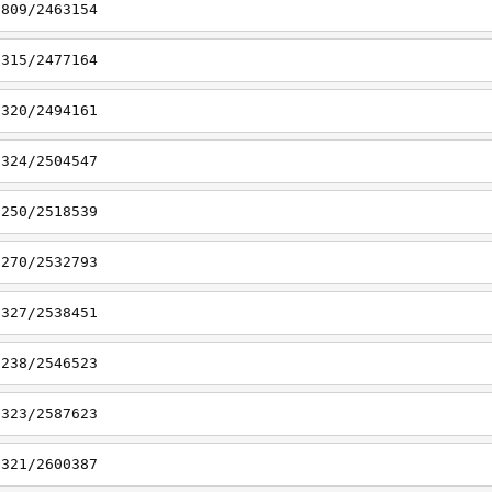
6809/2463154
7315/2477164
7320/2494161
7324/2504547
7250/2518539
7270/2532793
7327/2538451
7238/2546523
7323/2587623
7321/2600387