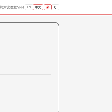
势
对比
数据
VPN
EN
中文