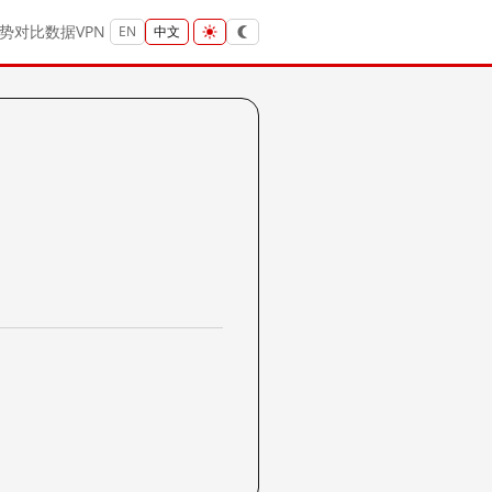
势
对比
数据
VPN
EN
中文