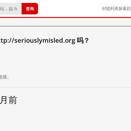
查询
封锁列表
探索
趋
/seriouslymisled.org 吗？
。
连接。
个月前