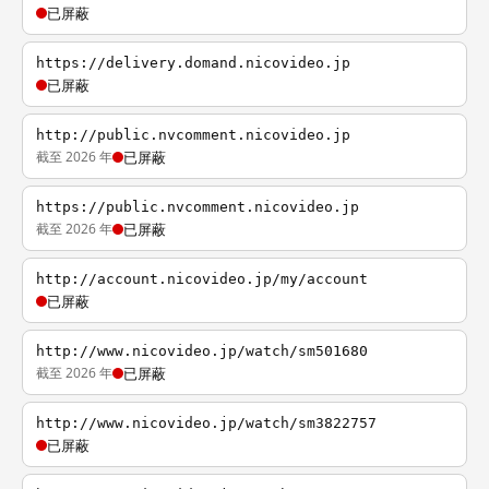
已屏蔽
https://delivery.domand.nicovideo.jp
已屏蔽
http://public.nvcomment.nicovideo.jp
截至 2026 年
已屏蔽
https://public.nvcomment.nicovideo.jp
截至 2026 年
已屏蔽
http://account.nicovideo.jp/my/account
已屏蔽
http://www.nicovideo.jp/watch/sm501680
截至 2026 年
已屏蔽
http://www.nicovideo.jp/watch/sm3822757
已屏蔽