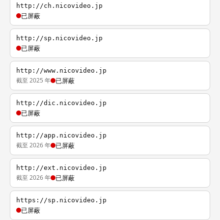
http://ch.nicovideo.jp
已屏蔽
http://sp.nicovideo.jp
已屏蔽
http://www.nicovideo.jp
截至 2025 年
已屏蔽
http://dic.nicovideo.jp
已屏蔽
http://app.nicovideo.jp
截至 2026 年
已屏蔽
http://ext.nicovideo.jp
截至 2026 年
已屏蔽
https://sp.nicovideo.jp
已屏蔽