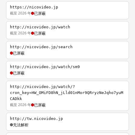
https://nicovideo.jp
截至 2026 年
已屏蔽
http://nicovideo.jp/watch
截至 2026 年
已屏蔽
http://nicovideo.jp/search
已屏蔽
http://nicovideo.jp/watch/sm9
已屏蔽
http://nicovideo.jp/watch/?
cron_key=HW_OMiFD8hN_jLld01nMor9QRryzNeJqho7yuM
CADkk
截至 2026 年
已屏蔽
http://tw.nicovideo.jp
无法解析