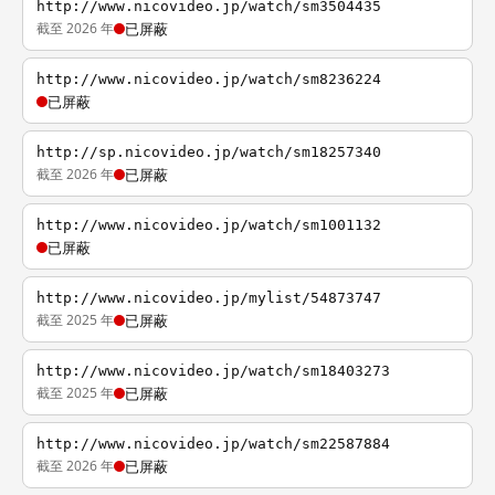
http://www.nicovideo.jp/watch/sm3504435
截至 2026 年
已屏蔽
http://www.nicovideo.jp/watch/sm8236224
已屏蔽
http://sp.nicovideo.jp/watch/sm18257340
截至 2026 年
已屏蔽
http://www.nicovideo.jp/watch/sm1001132
已屏蔽
http://www.nicovideo.jp/mylist/54873747
截至 2025 年
已屏蔽
http://www.nicovideo.jp/watch/sm18403273
截至 2025 年
已屏蔽
http://www.nicovideo.jp/watch/sm22587884
截至 2026 年
已屏蔽