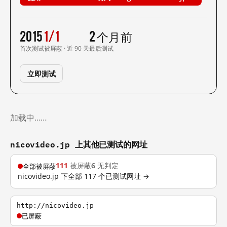
2015
1/1
2 个月前
首次测试
被屏蔽 · 近 90 天
最后测试
立即测试
加载中……
nicovideo.jp 上其他已测试的网址
111
被屏蔽
6
无判定
全部被屏蔽
nicovideo.jp 下全部 117 个已测试网址 →
http://nicovideo.jp
已屏蔽