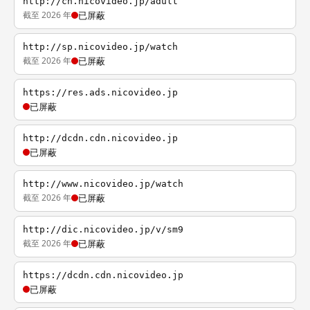
http://ch.nicovideo.jp/adult
截至 2026 年
已屏蔽
http://sp.nicovideo.jp/watch
截至 2026 年
已屏蔽
https://res.ads.nicovideo.jp
已屏蔽
http://dcdn.cdn.nicovideo.jp
已屏蔽
http://www.nicovideo.jp/watch
截至 2026 年
已屏蔽
http://dic.nicovideo.jp/v/sm9
截至 2026 年
已屏蔽
https://dcdn.cdn.nicovideo.jp
已屏蔽