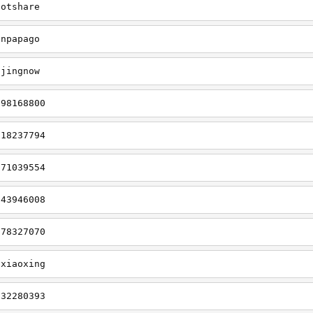
hotshare
cnpapago
gjingnow
298168800
918237794
071039554
843946008
078327070
gxiaoxing
932280393