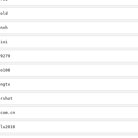
cold
onxh
liui
79279
xo108
ingtx
ershot
.com.cn
ilu2010