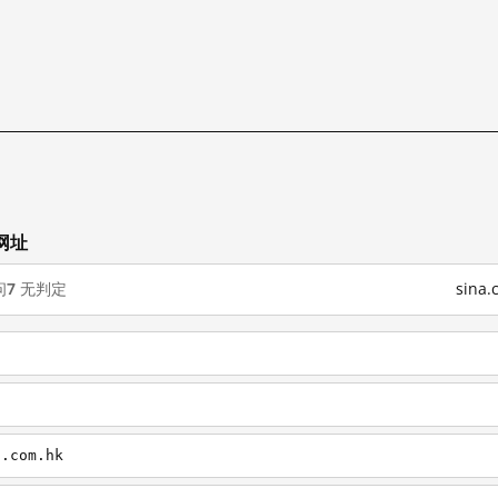
网址
问
7
无判定
sina
a.com.hk