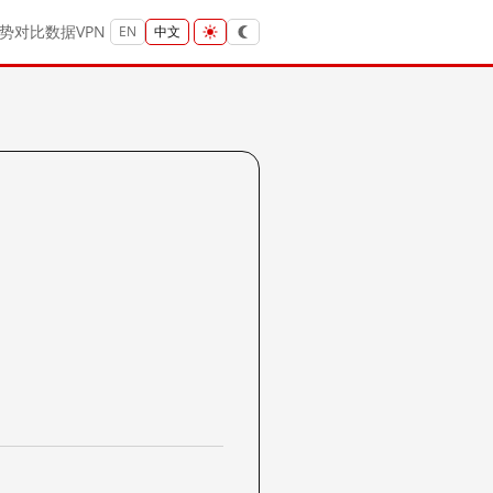
势
对比
数据
VPN
EN
中文