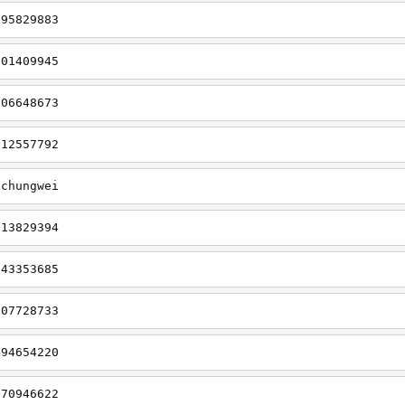
695829883
901409945
006648673
912557792
gchungwei
113829394
643353685
707728733
494654220
270946622