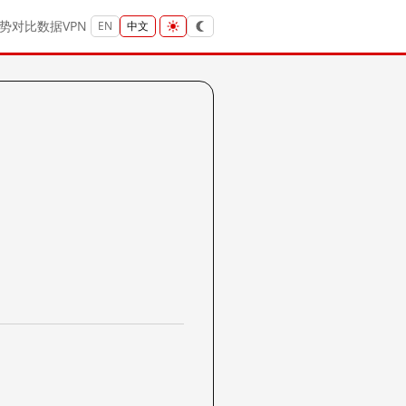
势
对比
数据
VPN
EN
中文