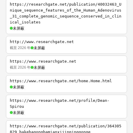
https://researchgate.net/publication/40032463_U
nique_sequence_features_of_the_Human_Adenovirus
_31_complete_genomic_sequence_conserved_in_clin
ical_isolates
未屏蔽
http://www.researchgate.net
截至 2026 年
未屏蔽
https://www.researchgate.net
截至 2026 年
未屏蔽
https://www.researchgate.net/home.Home.html
未屏蔽
https://www.researchgate.net/profile/Dean-
Spirou
未屏蔽
https://www.researchgate.net/publication/364305
829_bakebagongbamianxijinpinggonge