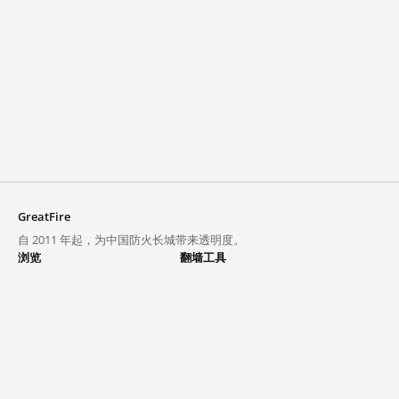
GreatFire
自 2011 年起，为中国防火长城带来透明度。
浏览
翻墙工具
封锁列表
VPN 与代理
探索
翻墙中心
趋势
GreatFireVPN
热门网站在中国大陆的访问状况
数据与 API
常见问题