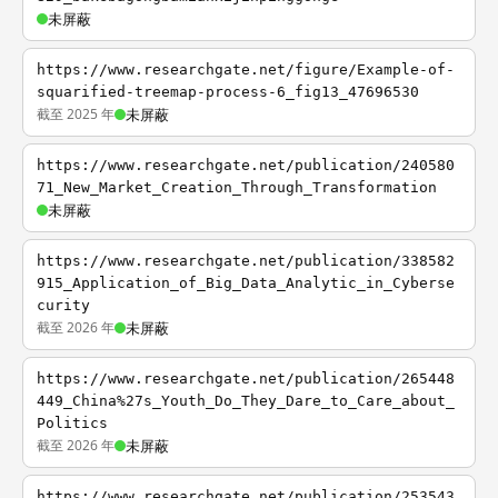
未屏蔽
https://www.researchgate.net/figure/Example-of-
squarified-treemap-process-6_fig13_47696530
截至 2025 年
未屏蔽
https://www.researchgate.net/publication/240580
71_New_Market_Creation_Through_Transformation
未屏蔽
https://www.researchgate.net/publication/338582
915_Application_of_Big_Data_Analytic_in_Cyberse
curity
截至 2026 年
未屏蔽
https://www.researchgate.net/publication/265448
449_China%27s_Youth_Do_They_Dare_to_Care_about_
Politics
截至 2026 年
未屏蔽
https://www.researchgate.net/publication/253543