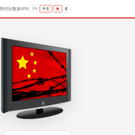
势
对比
数据
VPN
EN
中文