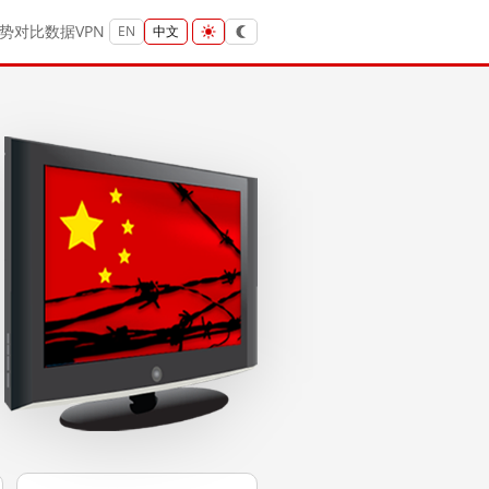
势
对比
数据
VPN
EN
中文