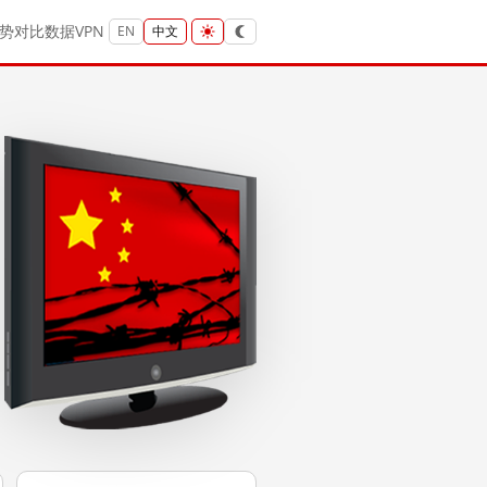
势
对比
数据
VPN
EN
中文