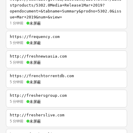
stproducts/5302.0Media+Release1Mar+2019?
opendocument=&tabname=Summary&prodno=5302.0&iss
ue=Mar+2019&num=&view=
1 分钟前
未屏蔽
https://frequency.com
5 分钟前
未屏蔽
http://freshnewsasia.com
5 分钟前
未屏蔽
https://frenchtorrentdb.com
5 分钟前
未屏蔽
http://freshersgroup.com
5 分钟前
未屏蔽
http://fresherslive.com
5 分钟前
未屏蔽