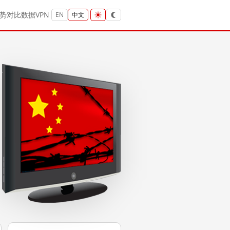
势
对比
数据
VPN
EN
中文