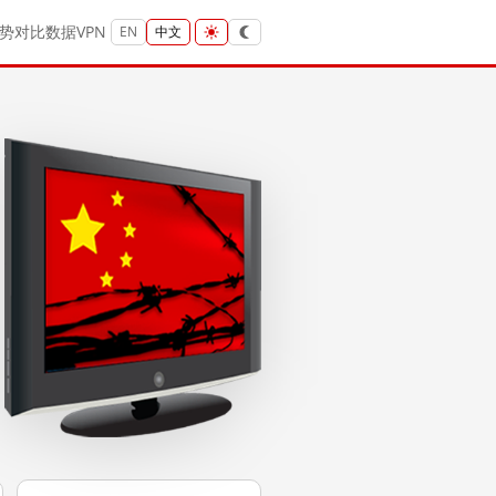
势
对比
数据
VPN
EN
中文