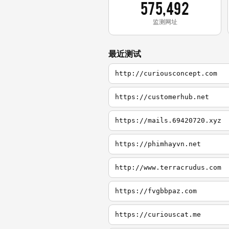
575,492
监测网址
最近测试
http://curiousconcept.com
https://customerhub.net
https://mails.69420720.xyz
https://phimhayvn.net
http://www.terracrudus.com
https://fvgbbpaz.com
https://curiouscat.me