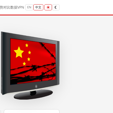
势
对比
数据
VPN
EN
中文