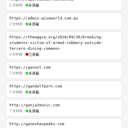
2 分钟前
未屏蔽
https://admin.wiseworld.com.au
2 分钟前
未屏蔽
https://theaggie.org/2018/09/30/breaking-
students-victim-of-armed-robbery-outside-
tercero-dining-commons
4 分钟前
已屏蔽
https://ganool.com
7 分钟前
未屏蔽
https://gandalfporn.com
7 分钟前
未屏蔽
http://ganja2music.com
7 分钟前
未屏蔽
http://ganeshaspeaks.com