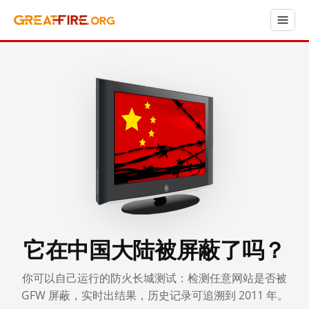
它在中国大陆被屏蔽了吗？
你可以自己运行的防火长城测试：检测任意网站是否被
GFW 屏蔽，实时出结果，历史记录可追溯到 2011 年。