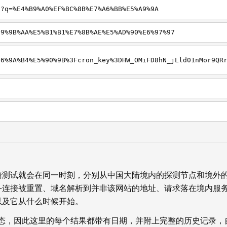
h?q=%E4%B9%A0%EF%BC%8B%E7%A6%BB%E5%A9%9A
E9%9B%AA%E5%B1%B1%E7%8B%AE%E5%AD%90%E6%97%97
墙测试就会在同一时刻，分别从中国大陆境内的探测节点和境外
—连接被重置、域名解析到并非该网站的地址、请求落在境内服
以及它从什么时候开始。
状态，因此这里的每个结果都带有日期，并附上完整的历史记录，