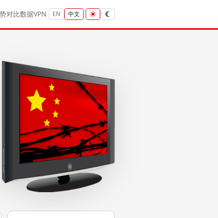
势
对比
数据
VPN
EN
中文