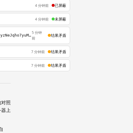
已屏蔽
4 分钟前
未屏蔽
4 分钟前
5 分钟
结果矛盾
http://www.baidu.com/s?wd=%E6%9A%B4%E5%90%9B%3Fcron_key%3DHW_OMiFD8hN_jLld01nMor9QRryzNeJqho7yuMCADkk
前
结果矛盾
7 分钟前
结果矛盾
7 分钟前
的对照
务器上
自