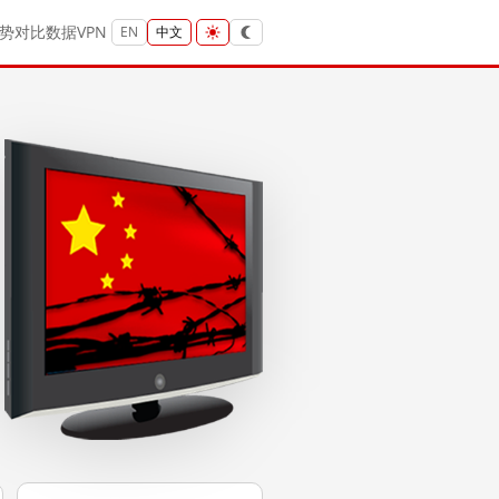
势
对比
数据
VPN
EN
中文