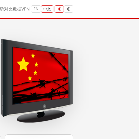
势
对比
数据
VPN
EN
中文