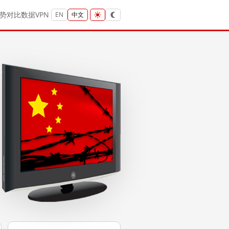
势
对比
数据
VPN
EN
中文