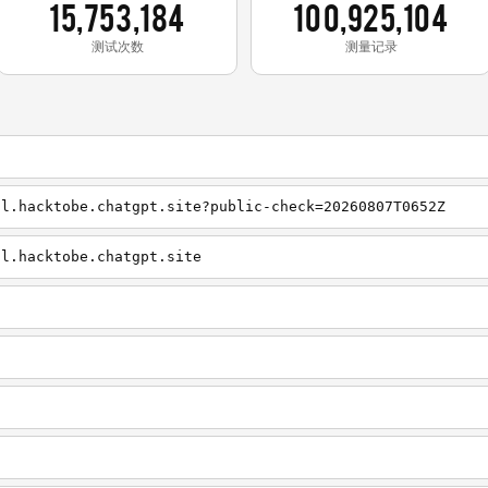
15,753,184
100,925,104
测试次数
测量记录
al.hacktobe.chatgpt.site?public-check=20260807T0652Z
al.hacktobe.chatgpt.site