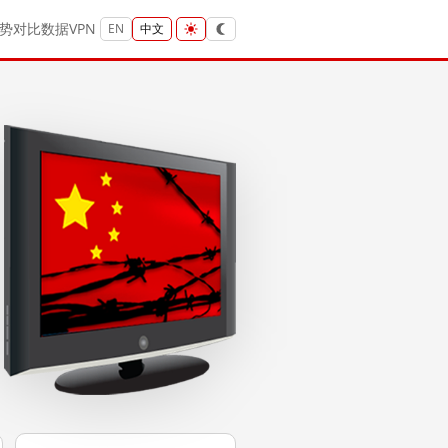
势
对比
数据
VPN
EN
中文