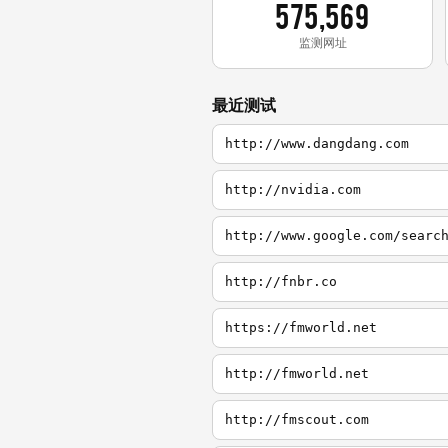
575,569
监测网址
最近测试
http://www.dangdang.com
http://nvidia.com
http://www.google.com/searc
http://fnbr.co
https://fmworld.net
http://fmworld.net
http://fmscout.com