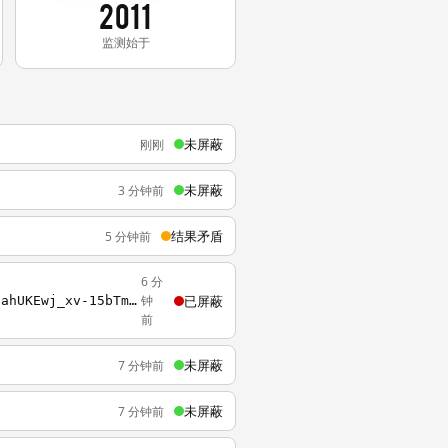
2011
监测始于
未屏蔽
刚刚
未屏蔽
3 分钟前
结果矛盾
5 分钟前
6 分
已屏蔽
钟
https://www.google.com/url?sa=t&rct=j&q=&esrc=s&source=web&cd=1&cad=rja&uact=8&ved=2ahUKEwj_xv-15bTmAhWqGKYKHSqbD74QFjAAegQIAxAB&url=https%3A%2F%2Fhk.appledaily.com%2F&usg=AOvVaw240MXfQWTtUSCMYS1hnti0
前
未屏蔽
7 分钟前
未屏蔽
7 分钟前