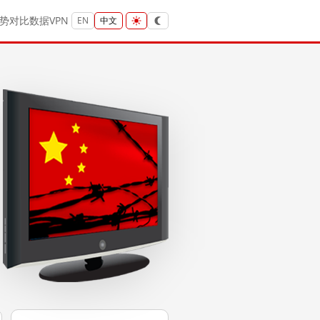
势
对比
数据
VPN
EN
中文