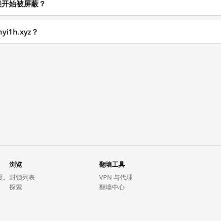
什么时候开始被屏蔽？
yi1h.xyz？
浏览
翻墙工具
度。
封锁列表
VPN 与代理
探索
翻墙中心
趋势
GreatFireVPN
热门网站在中国大陆的访问状况
数据与 API