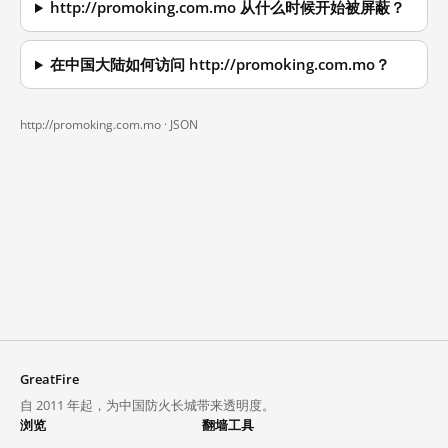
http://promoking.com.mo 从什么时候开始被屏蔽？
在中国大陆如何访问 http://promoking.com.mo？
http://promoking.com.mo ·
JSON
GreatFire
自 2011 年起，为中国防火长城带来透明度。
浏览
翻墙工具