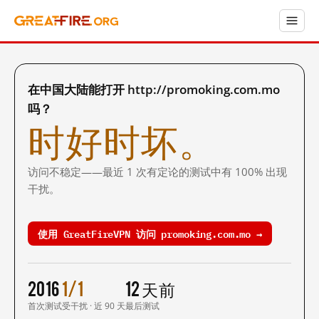
在中国大陆能打开 http://promoking.com.mo
吗？
时好时坏。
访问不稳定——最近 1 次有定论的测试中有 100% 出现
干扰。
使用 GreatFireVPN 访问 promoking.com.mo →
2016
1/1
12 天前
首次测试
受干扰 · 近 90 天
最后测试