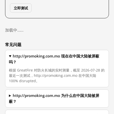
立即测试
加载中……
常见问题
http://promoking.com.mo 现在在中国大陆被屏蔽
吗？
根据 GreatFire 对防火长城的实时测量，截至 2026-07-28 的
最近一次测试，http://promoking.com.mo 在中国大陆
100% disrupted。
http://promoking.com.mo 为什么在中国大陆被屏
蔽？