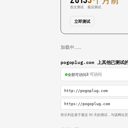
首次测试
最后测试
立即测试
加载中……
pogoplug.com 上其他已测试
3
可访问
全部可访问
http://pogoplug.com
https://pogoplug.com
所示判定基于最近 90 天的测试，与该网址