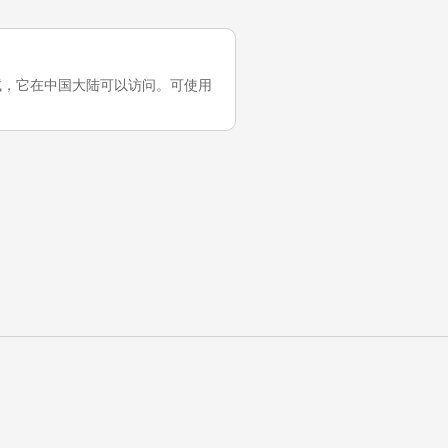
最近一次测试，它在中国大陆可以访问。可使用