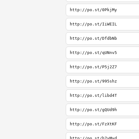
http://po.st/0PkjMy
http://po.st/IiWEIL
http://po.st/DfdbNb
http://po.st/qUNnv5
http://po.st/P5j2Z7
http://po.st/995shz
http://po.st/libd4T
http://po.st/gQUd9h
http://po.st/FzXtKF
http://po.st/h7vMyd