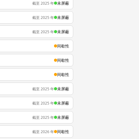
未屏蔽
截至 2025 年
未屏蔽
截至 2025 年
未屏蔽
截至 2025 年
间歇性
间歇性
间歇性
未屏蔽
截至 2025 年
未屏蔽
截至 2025 年
未屏蔽
截至 2025 年
间歇性
截至 2026 年