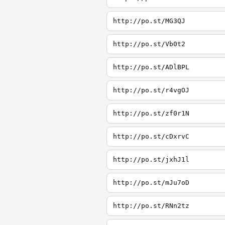
http://po.st/MG3QJ
http://po.st/Vb0t2
http://po.st/ADlBPL
http://po.st/r4vgOJ
http://po.st/zf0r1N
http://po.st/cDxrvC
http://po.st/jxhJ1l
http://po.st/mJu7oD
http://po.st/RNn2tz