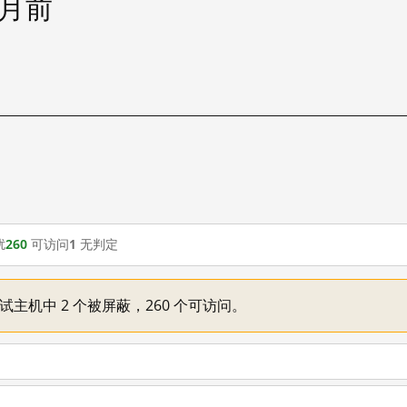
个月前
扰
260
可访问
1
无判定
测试主机中 2 个被屏蔽，260 个可访问。