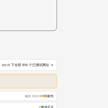
po.st 下全部 896 个已测试网址 →
间歇性
截至 2026 年
数据不足