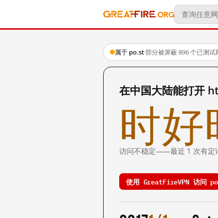
属于 po.st
·
部分被屏蔽
·
896 个已测
在中国大陆能打开 http:
时好
访问不稳定——最近 1 次有定
使用 GreatFireVPN 访问 po