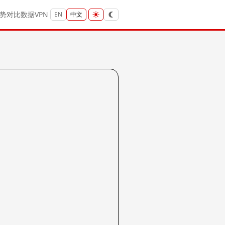
势
对比
数据
VPN
EN
中文