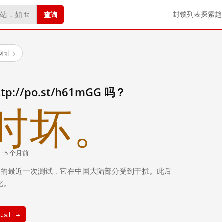
查询
封锁列表
探索
趋
试网址
→
://po.st/h61mGG 吗？
时坏。
 · 5 个月前
 个月前）的最近一次测试，它在中国大陆部分受到干扰。此后
化。
.st →