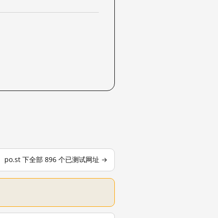
po.st 下全部 896 个已测试网址 →