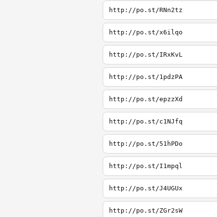
http://po.st/RNn2tz
http://po.st/x6ilqo
http://po.st/IRxKvL
http://po.st/1pdzPA
http://po.st/epzzXd
http://po.st/c1NJfq
http://po.st/51hPDo
http://po.st/I1mpql
http://po.st/J4UGUx
http://po.st/ZGr2sW