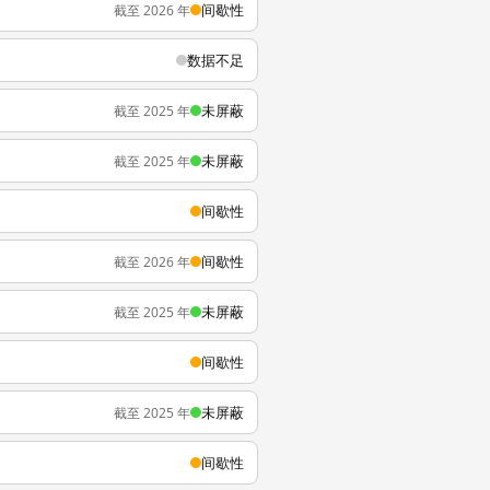
间歇性
截至 2026 年
数据不足
未屏蔽
截至 2025 年
未屏蔽
截至 2025 年
间歇性
间歇性
截至 2026 年
未屏蔽
截至 2025 年
间歇性
未屏蔽
截至 2025 年
间歇性