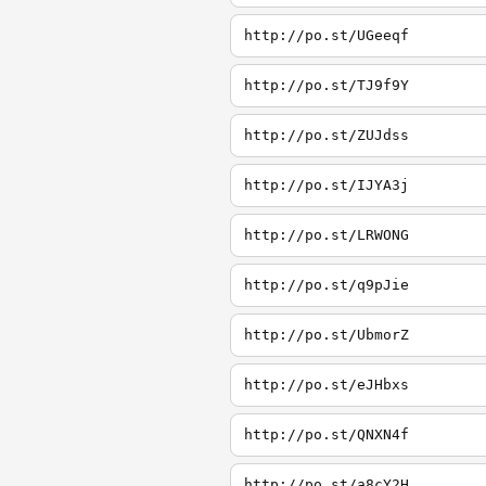
http://po.st/UGeeqf
http://po.st/TJ9f9Y
http://po.st/ZUJdss
http://po.st/IJYA3j
http://po.st/LRWONG
http://po.st/q9pJie
http://po.st/UbmorZ
http://po.st/eJHbxs
http://po.st/QNXN4f
http://po.st/a8cY2H