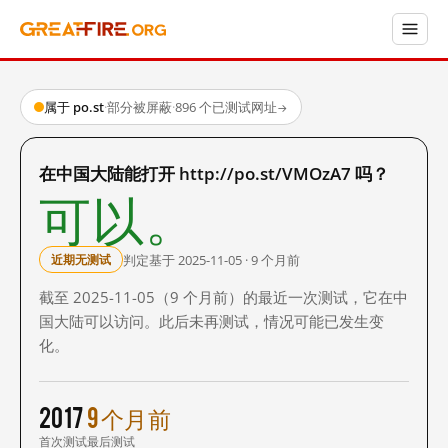
属于 po.st
·
部分被屏蔽
·
896 个已测试网址
→
在中国大陆能打开 http://po.st/VMOzA7 吗？
可以。
判定基于 2025-11-05 · 9 个月前
近期无测试
截至 2025-11-05（9 个月前）的最近一次测试，它在中
国大陆可以访问。此后未再测试，情况可能已发生变
化。
2017
9 个月前
首次测试
最后测试