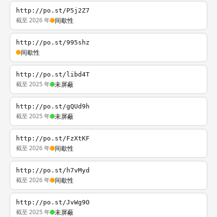
http://po.st/P5j2Z7
截至 2026 年
间歇性
http://po.st/995shz
间歇性
http://po.st/libd4T
截至 2025 年
未屏蔽
http://po.st/gQUd9h
截至 2025 年
未屏蔽
http://po.st/FzXtKF
截至 2026 年
间歇性
http://po.st/h7vMyd
截至 2026 年
间歇性
http://po.st/JvWg9O
截至 2025 年
未屏蔽