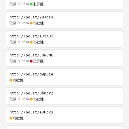
截至 2025 年
未屏蔽
http://po.st/ZUJdss
截至 2026 年
间歇性
http://po.st/IJYA3j
截至 2026 年
间歇性
http://po.st/LRWONG
截至 2026 年
已屏蔽
http://po.st/q9pJie
间歇性
http://po.st/UbmorZ
截至 2026 年
间歇性
http://po.st/eJHbxs
间歇性