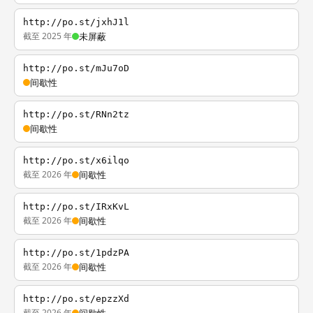
http://po.st/jxhJ1l
截至 2025 年
未屏蔽
http://po.st/mJu7oD
间歇性
http://po.st/RNn2tz
间歇性
http://po.st/x6ilqo
截至 2026 年
间歇性
http://po.st/IRxKvL
截至 2026 年
间歇性
http://po.st/1pdzPA
截至 2026 年
间歇性
http://po.st/epzzXd
截至 2026 年