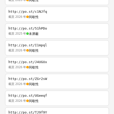
间歇性
http://po.st/c1NJfq
截至 2026 年
间歇性
http://po.st/51hPDo
截至 2025 年
未屏蔽
http://po.st/I1mpql
截至 2026 年
间歇性
http://po.st/J4UGUx
截至 2026 年
间歇性
http://po.st/ZGr2sW
截至 2026 年
间歇性
http://po.st/UGeeqf
截至 2026 年
间歇性
http://po.st/TJ9f9Y