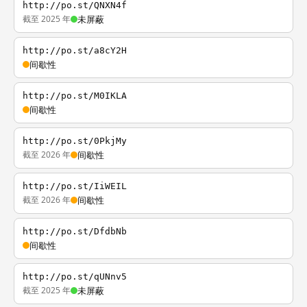
http://po.st/QNXN4f
截至 2025 年
未屏蔽
http://po.st/a8cY2H
间歇性
http://po.st/M0IKLA
间歇性
http://po.st/0PkjMy
截至 2026 年
间歇性
http://po.st/IiWEIL
截至 2026 年
间歇性
http://po.st/DfdbNb
间歇性
http://po.st/qUNnv5
截至 2025 年
未屏蔽