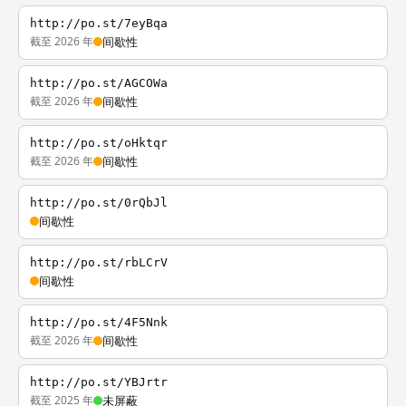
http://po.st/7eyBqa
截至 2026 年
间歇性
http://po.st/AGCOWa
截至 2026 年
间歇性
http://po.st/oHktqr
截至 2026 年
间歇性
http://po.st/0rQbJl
间歇性
http://po.st/rbLCrV
间歇性
http://po.st/4F5Nnk
截至 2026 年
间歇性
http://po.st/YBJrtr
截至 2025 年
未屏蔽