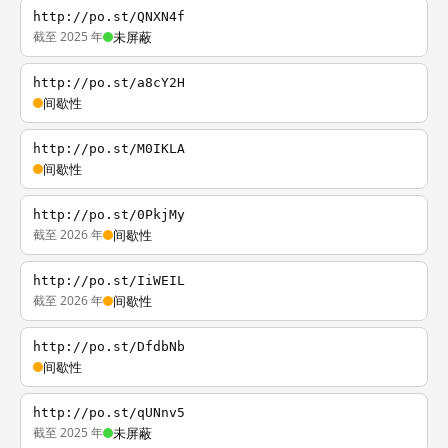
http://po.st/QNXN4f
截至 2025 年
未屏蔽
http://po.st/a8cY2H
间歇性
http://po.st/M0IKLA
间歇性
http://po.st/0PkjMy
截至 2026 年
间歇性
http://po.st/IiWEIL
截至 2026 年
间歇性
http://po.st/DfdbNb
间歇性
http://po.st/qUNnv5
截至 2025 年
未屏蔽