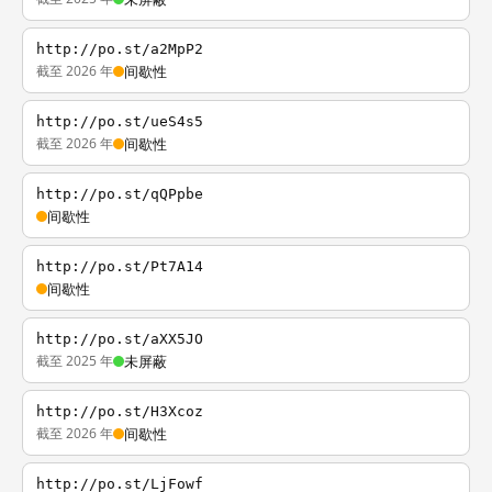
http://po.st/a2MpP2
截至 2026 年
间歇性
http://po.st/ueS4s5
截至 2026 年
间歇性
http://po.st/qQPpbe
间歇性
http://po.st/Pt7A14
间歇性
http://po.st/aXX5JO
截至 2025 年
未屏蔽
http://po.st/H3Xcoz
截至 2026 年
间歇性
http://po.st/LjFowf