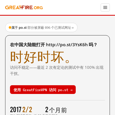
属于 po.st
·
部分被屏蔽
·
896 个已测试网址
→
在中国大陆能打开 http://po.st/3YsK6h 吗？
时好时坏。
访问不稳定——最近 2 次有定论的测试中有 100% 出现
干扰。
使用 GreatFireVPN 访问 po.st →
2017
2/2
2 个月前