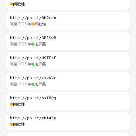
间歇性
http://po.st/8H2caA
截至 2026 年
间歇性
http://po.st/3B1SwB
截至 2025 年
未屏蔽
http://po.st/U9TErF
截至 2025 年
未屏蔽
http://po.st/zxvXVr
截至 2025 年
未屏蔽
http://po.st/6xIBQg
间歇性
http://po.st/zRt4Zp
间歇性