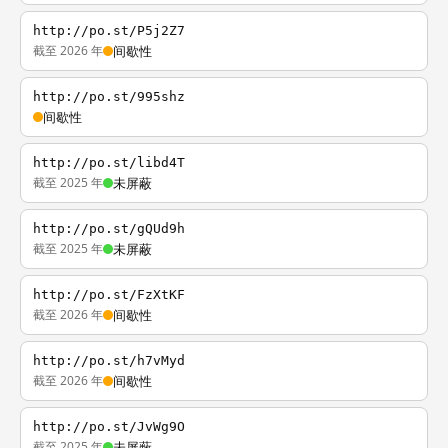
http://po.st/P5j2Z7
截至 2026 年
间歇性
http://po.st/995shz
间歇性
http://po.st/libd4T
截至 2025 年
未屏蔽
http://po.st/gQUd9h
截至 2025 年
未屏蔽
http://po.st/FzXtKF
截至 2026 年
间歇性
http://po.st/h7vMyd
截至 2026 年
间歇性
http://po.st/JvWg9O
截至 2025 年
未屏蔽