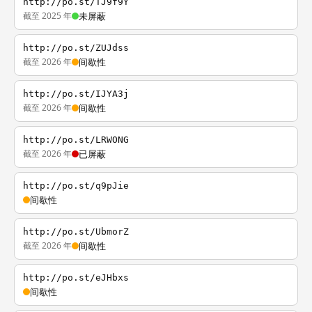
http://po.st/TJ9f9Y
截至 2025 年
未屏蔽
http://po.st/ZUJdss
截至 2026 年
间歇性
http://po.st/IJYA3j
截至 2026 年
间歇性
http://po.st/LRWONG
截至 2026 年
已屏蔽
http://po.st/q9pJie
间歇性
http://po.st/UbmorZ
截至 2026 年
间歇性
http://po.st/eJHbxs
间歇性