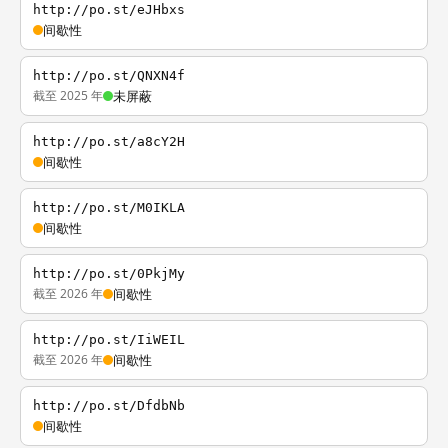
http://po.st/eJHbxs
间歇性
http://po.st/QNXN4f
截至 2025 年
未屏蔽
http://po.st/a8cY2H
间歇性
http://po.st/M0IKLA
间歇性
http://po.st/0PkjMy
截至 2026 年
间歇性
http://po.st/IiWEIL
截至 2026 年
间歇性
http://po.st/DfdbNb
间歇性