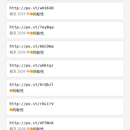
http://po.st/aH1K4D
截至 2025 年
间歇性
http://po.st/7eyBqa
截至 2026 年
间歇性
http://po.st/AGCOWa
截至 2026 年
间歇性
http://po.st/oHktqr
截至 2026 年
间歇性
http://po.st/0rQbJl
间歇性
http://po.st/rbLCrV
间歇性
http://po.st/4F5Nnk
截至 2026 年
间歇性