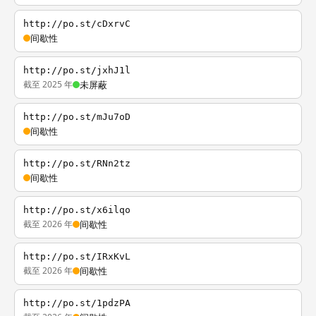
http://po.st/cDxrvC
间歇性
http://po.st/jxhJ1l
截至 2025 年
未屏蔽
http://po.st/mJu7oD
间歇性
http://po.st/RNn2tz
间歇性
http://po.st/x6ilqo
截至 2026 年
间歇性
http://po.st/IRxKvL
截至 2026 年
间歇性
http://po.st/1pdzPA