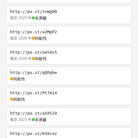
http://po.st/JvWg9O
截至 2025 年
未屏蔽
http://po.st/a2MpP2
截至 2026 年
间歇性
http://po.st/ueS4s5
截至 2026 年
间歇性
http://po.st/qQPpbe
间歇性
http://po.st/Pt7A14
间歇性
http://po.st/aXX5JO
截至 2025 年
未屏蔽
http://po.st/H3Xcoz