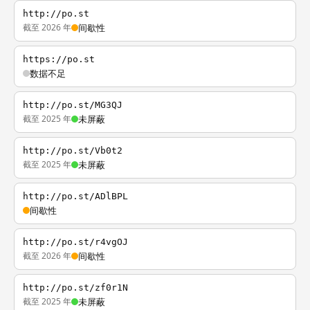
http://po.st
截至 2026 年
间歇性
https://po.st
数据不足
http://po.st/MG3QJ
截至 2025 年
未屏蔽
http://po.st/Vb0t2
截至 2025 年
未屏蔽
http://po.st/ADlBPL
间歇性
http://po.st/r4vgOJ
截至 2026 年
间歇性
http://po.st/zf0r1N
截至 2025 年
未屏蔽