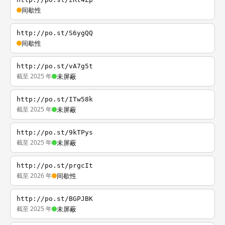
间歇性
http://po.st/S6ygQQ
间歇性
http://po.st/vA7g5t
截至 2025 年
未屏蔽
http://po.st/ITw58k
截至 2025 年
未屏蔽
http://po.st/9kTPys
截至 2025 年
未屏蔽
http://po.st/prgcIt
截至 2026 年
间歇性
http://po.st/BGPJBK
截至 2025 年
未屏蔽