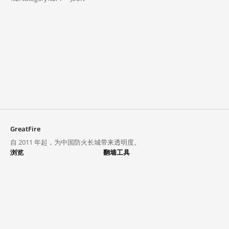
GreatFire
自 2011 年起，为中国防火长城带来透明度。
浏览
翻墙工具
封锁列表
VPN 与代理
探索
翻墙中心
趋势
GreatFireVPN
热门网站在中国大陆的访问状况
数据与 API
常见问题