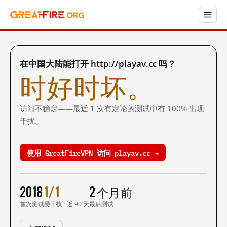
在中国大陆能打开 http://playav.cc 吗？
时好时坏。
访问不稳定——最近 1 次有定论的测试中有 100% 出现
干扰。
使用 GreatFireVPN 访问 playav.cc →
2018
1/1
2 个月前
首次测试
受干扰 · 近 90 天
最后测试