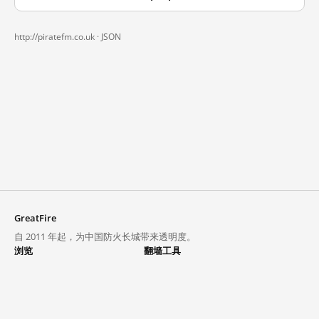
http://piratefm.co.uk ·
JSON
GreatFire
自 2011 年起，为中国防火长城带来透明度。
浏览
翻墙工具
封锁列表
VPN 与代理
探索
翻墙中心
趋势
GreatFireVPN
热门网站在中国大陆的访问状况