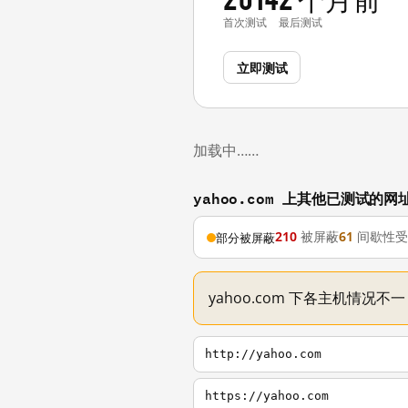
首次测试
最后测试
立即测试
加载中……
yahoo.com 上其他已测试的网
210
被屏蔽
61
间歇性受
部分被屏蔽
yahoo.com 下各主机情况不
http://yahoo.com
https://yahoo.com