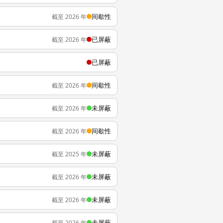
间歇性
截至 2026 年
已屏蔽
截至 2026 年
已屏蔽
间歇性
截至 2026 年
未屏蔽
截至 2026 年
间歇性
截至 2026 年
未屏蔽
截至 2025 年
未屏蔽
截至 2026 年
未屏蔽
截至 2026 年
未屏蔽
截至 2026 年