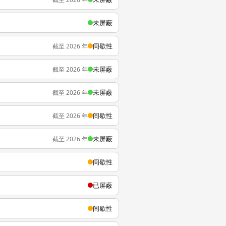
未屏蔽
间歇性
截至 2026 年
未屏蔽
截至 2026 年
未屏蔽
截至 2026 年
间歇性
截至 2026 年
未屏蔽
截至 2026 年
间歇性
已屏蔽
间歇性