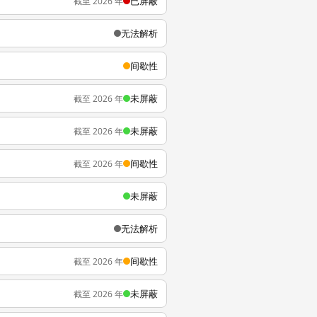
已屏蔽
截至 2026 年
无法解析
间歇性
未屏蔽
截至 2026 年
未屏蔽
截至 2026 年
间歇性
截至 2026 年
未屏蔽
无法解析
间歇性
截至 2026 年
未屏蔽
截至 2026 年