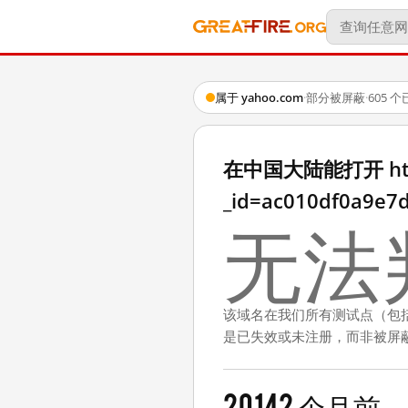
属于 yahoo.com
·
部分被屏蔽
·
605 
在中国大陆能打开 http:/
_id=ac010df0a9e7
无法
该域名在我们所有测试点（包
是已失效或未注册，而非被屏
2014
2 个月前