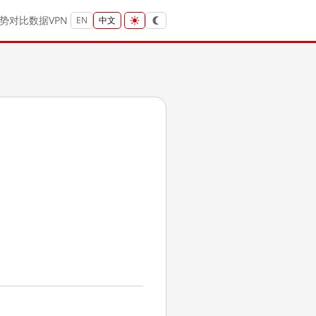
势
对比
数据
VPN
EN
中文