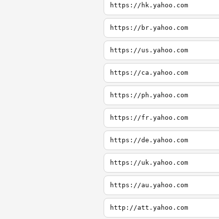
https://hk.yahoo.com
https://br.yahoo.com
https://us.yahoo.com
https://ca.yahoo.com
https://ph.yahoo.com
https://fr.yahoo.com
https://de.yahoo.com
https://uk.yahoo.com
https://au.yahoo.com
http://att.yahoo.com