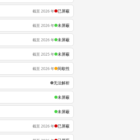
已屏蔽
截至 2026 年
未屏蔽
截至 2026 年
未屏蔽
截至 2026 年
未屏蔽
截至 2025 年
间歇性
截至 2026 年
无法解析
未屏蔽
未屏蔽
已屏蔽
截至 2026 年