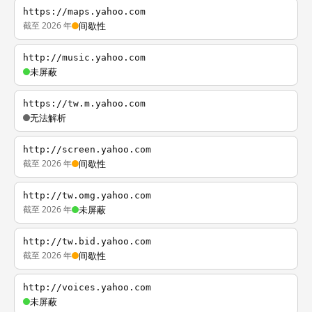
https://maps.yahoo.com
截至 2026 年
间歇性
http://music.yahoo.com
未屏蔽
https://tw.m.yahoo.com
无法解析
http://screen.yahoo.com
截至 2026 年
间歇性
http://tw.omg.yahoo.com
截至 2026 年
未屏蔽
http://tw.bid.yahoo.com
截至 2026 年
间歇性
http://voices.yahoo.com
未屏蔽