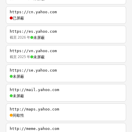
https://cn.yahoo.com
已屏蔽
https://es.yahoo.com
截至 2026 年
未屏蔽
https://vn.yahoo.com
截至 2025 年
未屏蔽
https://se.yahoo.com
未屏蔽
http://mail.yahoo.com
未屏蔽
http://maps.yahoo.com
间歇性
http://meme.yahoo.com