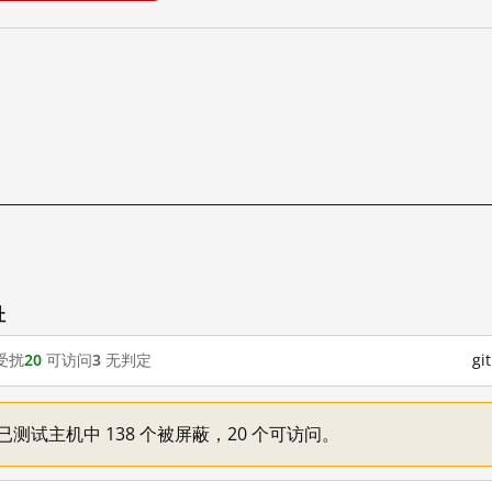
址
受扰
20
可访问
3
无判定
g
一：已测试主机中 138 个被屏蔽，20 个可访问。