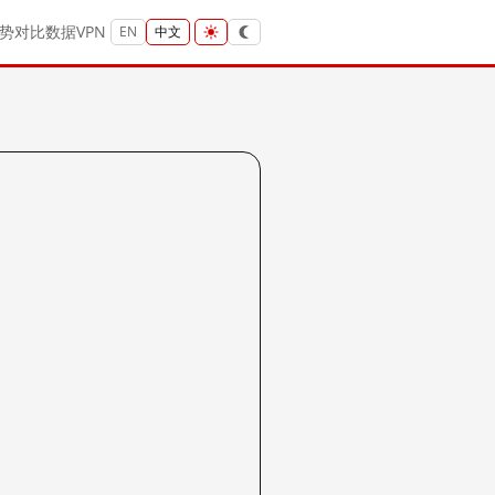
势
对比
数据
VPN
EN
中文