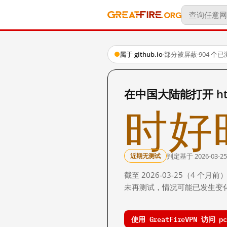
属于 github.io
·
部分被屏蔽
·
904 个
在中国大陆能打开 http:/
时好
判定基于 2026-03-25
近期无测试
截至 2026-03-25（4
未再测试，情况可能已发生变
使用 GreatFireVPN 访问 pco