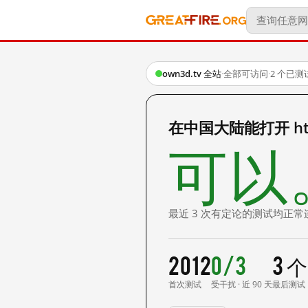
own3d.tv 全站
·
全部可访问
·
2 个已测
在中国大陆能打开 http
可以
最近 3 次有定论的测试均正常
2012
0/3
3 
首次测试
受干扰 · 近 90 天
最后测试