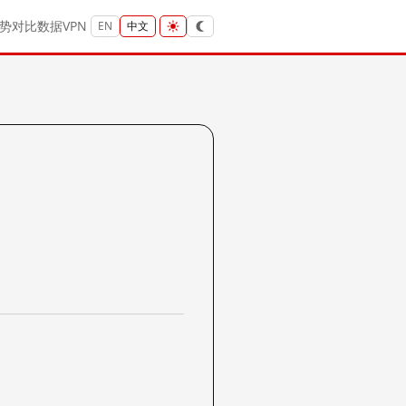
势
对比
数据
VPN
EN
中文