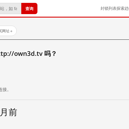
查询
封锁列表
探索
趋
试网址
→
://own3d.tv 吗？
。
连接。
个月前