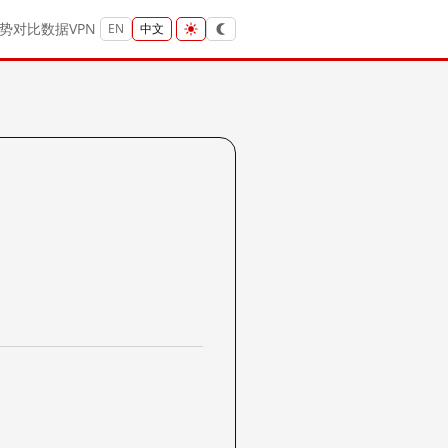
势
对比
数据
VPN
EN
中文