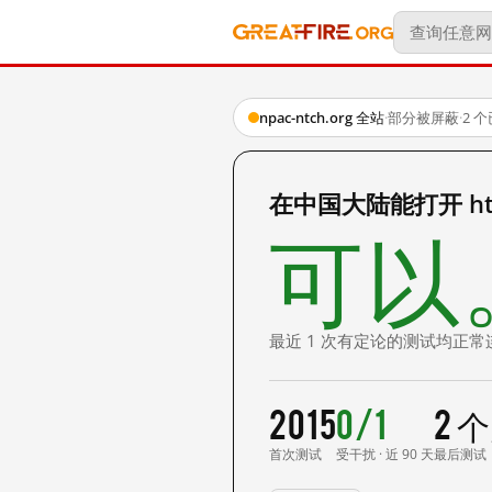
npac-ntch.org 全站
·
部分被屏蔽
·
2 
在中国大陆能打开 http:
可以
最近 1 次有定论的测试均正常
2015
0/1
2 
首次测试
受干扰 · 近 90 天
最后测试