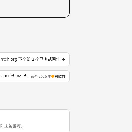
c-ntch.org 下全部 2 个已测试网址 →
间歇性
截至 2026 年
http://opac.lib.npac-ntch.org/F/VB5XBJSCTKJPUJGLA2BMPAMSGL7XF12Q51T5RJIPYLAHAC34VD-08701?func=find-b-0
中国大陆未被屏蔽。