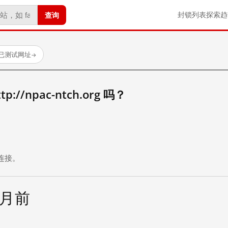
查询
封锁列表
探索
趋
个已测试网址
→
//npac-ntch.org 吗？
。
连接。
个月前